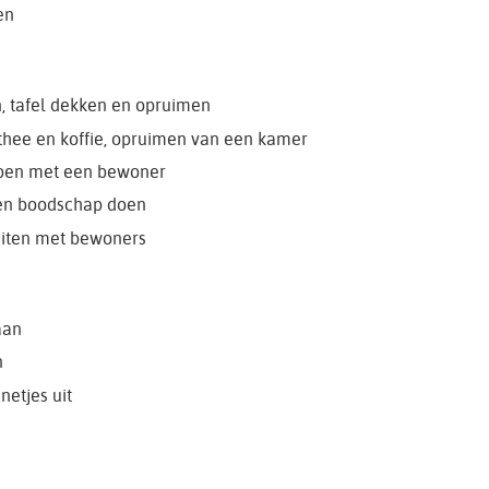
en
n, tafel dekken en opruimen
 thee en koffie, opruimen van een kamer
 doen met een bewoner
en boodschap doen
teiten met bewoners
aan
n
netjes uit