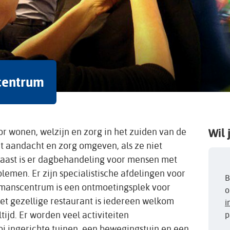
centrum
 wonen, welzijn en zorg in het zuiden van de
Wil 
 aandacht en zorg omgeven, als ze niet
aast is er dagbehandeling voor mensen met
emen. Er zijn specialistische afdelingen voor
B
eymanscentrum is een ontmoetingsplek voor
o
 het gezellige restaurant is iedereen welkom
i
ijd. Er worden veel activiteiten
p
i ingerichte tuinen, een bewegingstuin en een