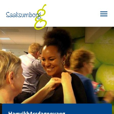
HamrikhAssdagopvang