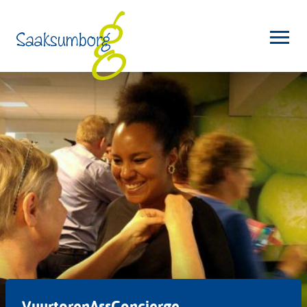
VuurtorenAssConcierge