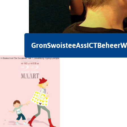
GronSwoisteeAssICTBeheerW