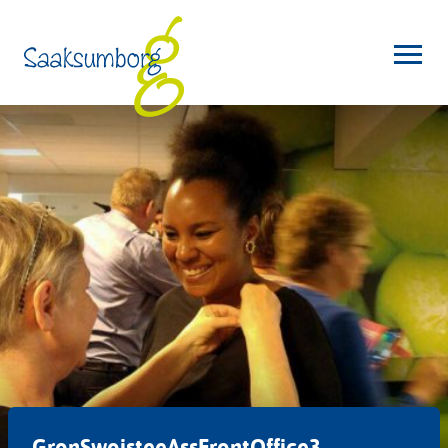
GronSwoisteeAssFrontOffice3