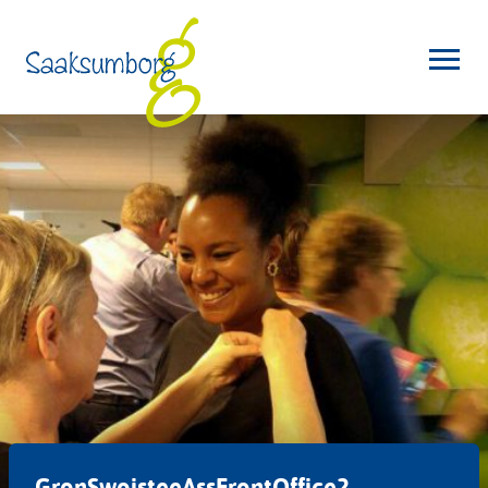
GronSwoisteeAssFrontOffice2