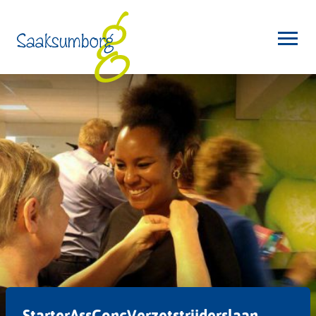
StarterAssConcVerzetstrijderslaan