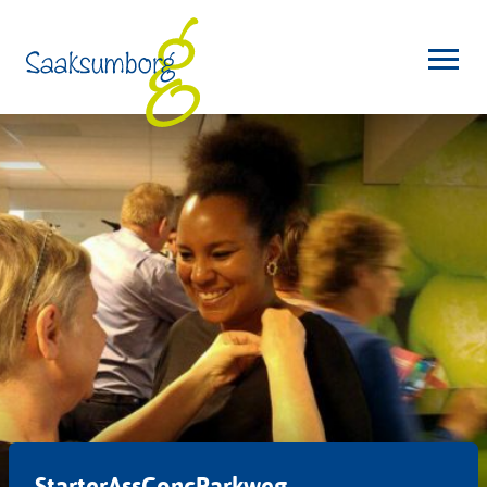
StarterAssConcParkweg