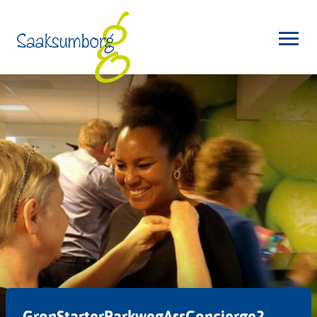
GronStarterParkwegAssConcierge2