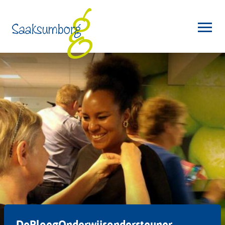
DePloegOnderwijsondersteuner