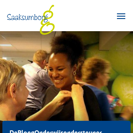
DePloegOnderwijsondersteuner