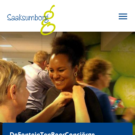
DeFonteinTenBoerConciërge