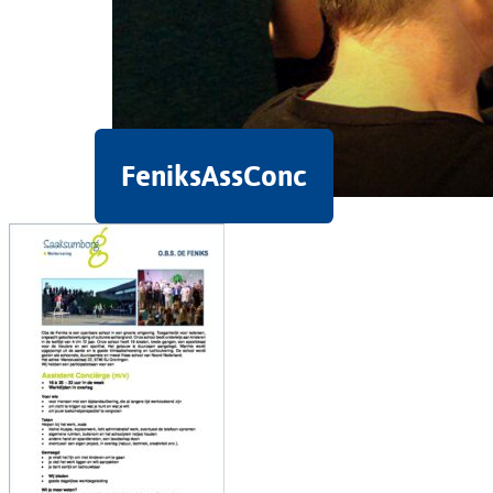
FeniksAssConc