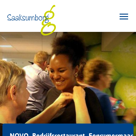
NOVO_Bedrijfsrestaurant_Eenrumermaar_