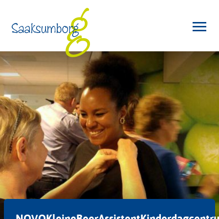
NOVOKleineBeerAssistentKinderdagcentr