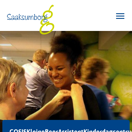
COSISKleineBeerAssistentKinderdagcentr