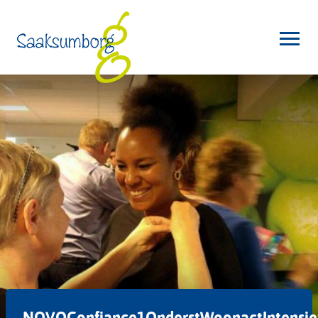
NOVOConfiance1OnderstWoonactIntensie