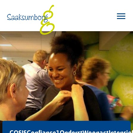
COSISConfiance1OnderstWoonactIntensie