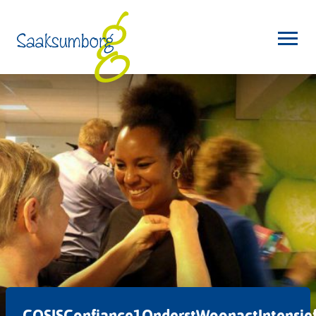
COSISConfiance1OnderstWoonactIntensie