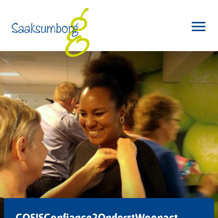
COSISConfiance2OnderstWoonact