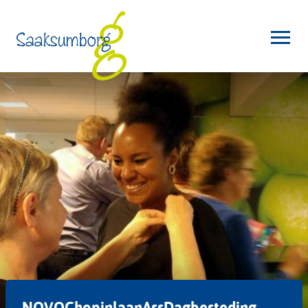
NOVOChopinlaanAssDagbesteding