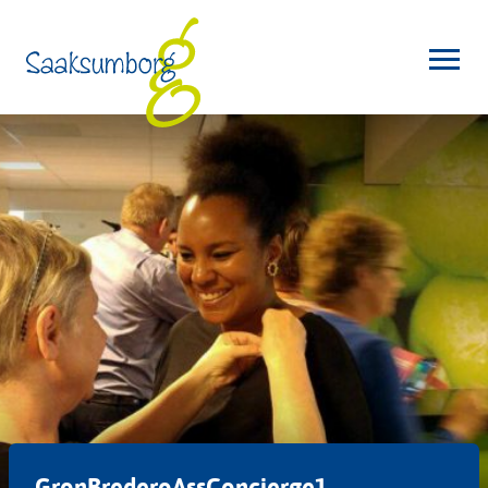
GronBrederoAssConcierge1