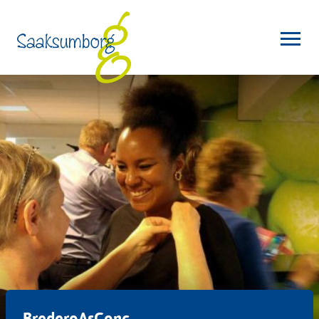
BrederoAsConc