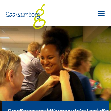
GronBorgmanschWarmoesstrAssLeerkrBo