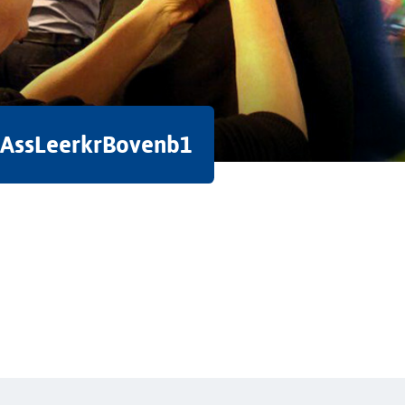
AssLeerkrBovenb1