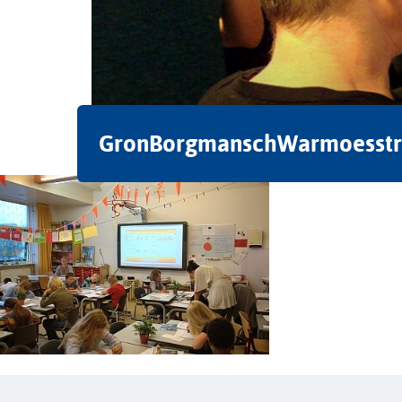
GronBorgmanschWarmoesstr