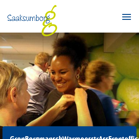
GronBorgmanschWarmoesstrAssFrontoffic