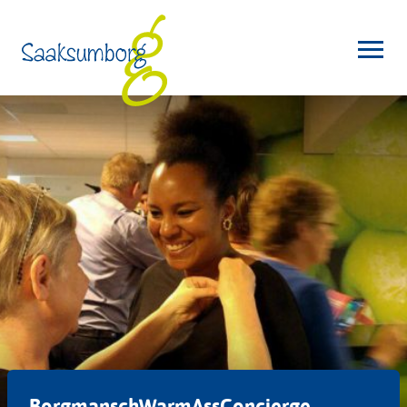
BorgmanschWarmAssConcierge