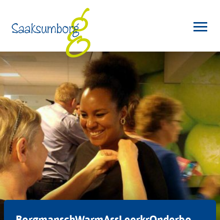
BorgmanschWarmAssLeerkrOnderbo