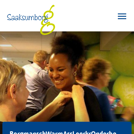
BorgmanschWarmAssLeerkrOnderbo