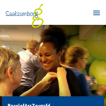
BernlefAssZorgafd