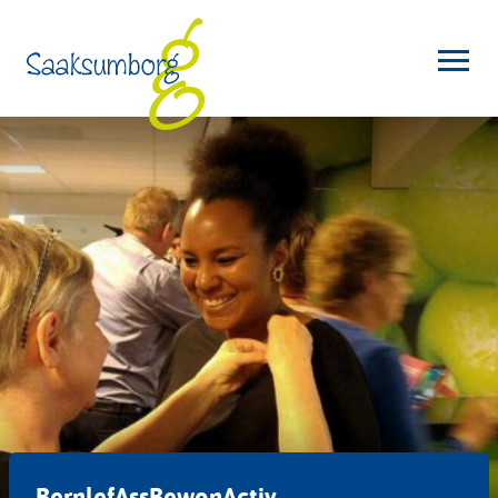
BernlefAssBewonActiv