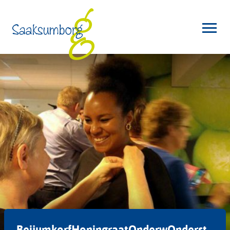
BeijumkorfHoningraatOnderwOnderst