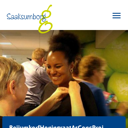
BeijumkorfHoningraatAsConcProj