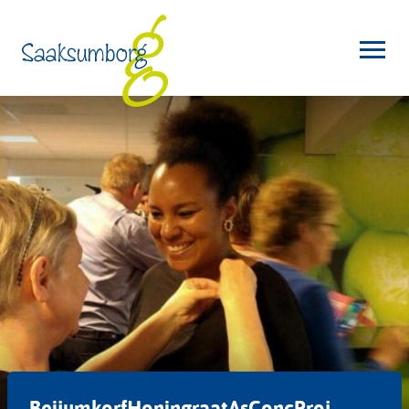
BeijumkorfHoningraatAsConcProj