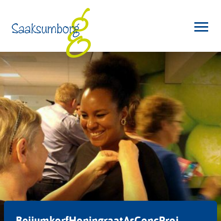
BeijumkorfHoningraatAsConcProj