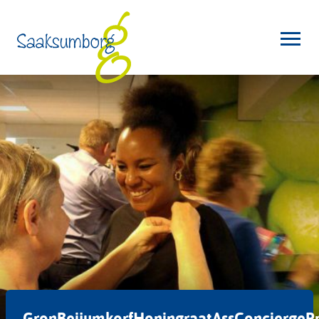
GronBeijumkorfHoningraatAssConciergeP