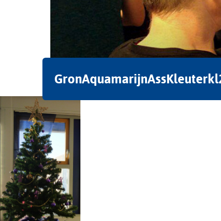
GronAquamarijnAssKleuterkl