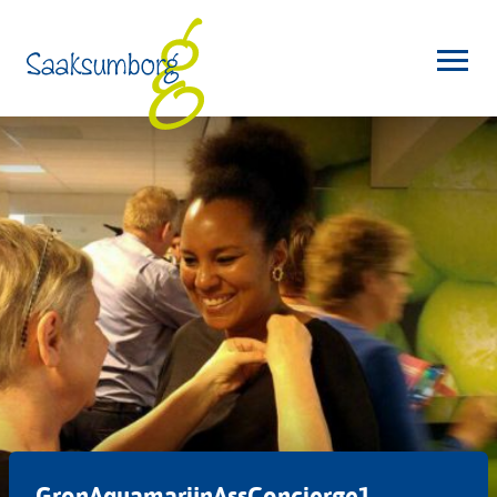
GronAquamarijnAssConcierge1