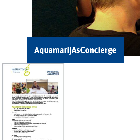
AquamarijAsConcierge