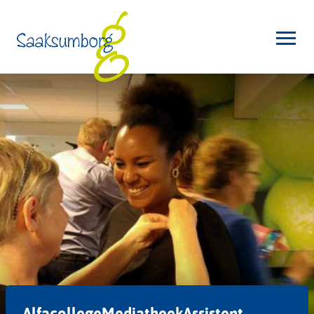
AlfacollegeMediatheekAssistent