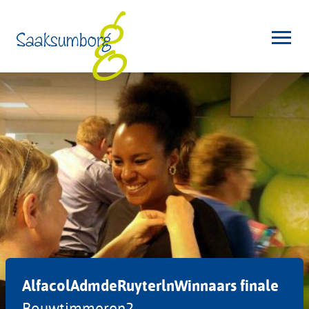
AlfacolAdmdeRuyterlnWinnaars finale
Bouwtimmeren2