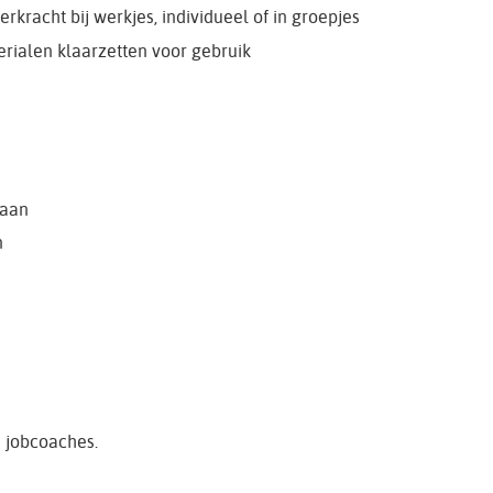
rkracht bij werkjes, individueel of in groepjes
erialen klaarzetten voor gebruik
gaan
n
e jobcoaches.