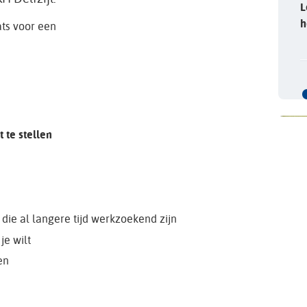
L
h
ts voor een
 te stellen
die al langere tijd werkzoekend zijn
je wilt
en