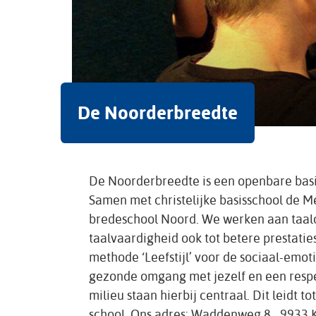
De Noorderbreedte
De Noorderbreedte is een openbare basis
Samen met christelijke basisschool de 
bredeschool Noord. We werken aan taal
taalvaardigheid ook tot betere prestatie
methode ‘Leefstijl’ voor de sociaal-emot
gezonde omgang met jezelf en een resp
milieu staan hierbij centraal. Dit leidt t
school. Ons adres: Waddenweg 8, 9933 KH