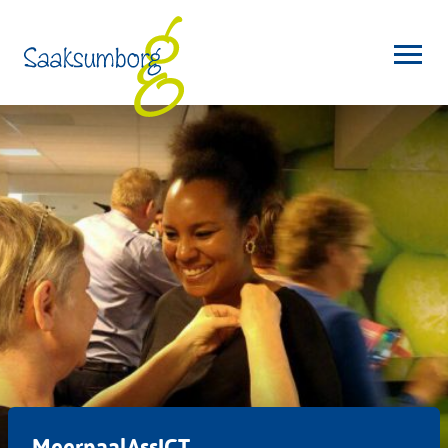
MeerpaalAssICT