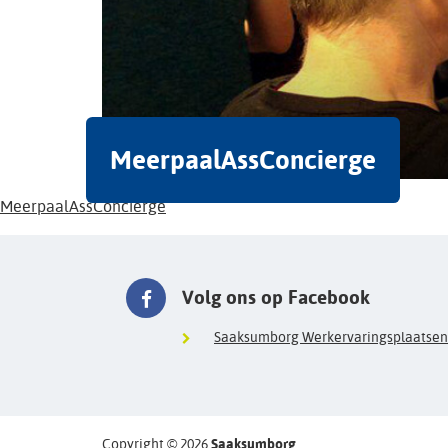
MeerpaalAssConcierge
MeerpaalAssConcierge
Volg ons op Facebook
Saaksumborg Werkervaringsplaatsen
Copyright © 2026
Saaksumborg