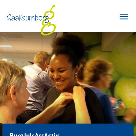
BurgJulsAssActiv