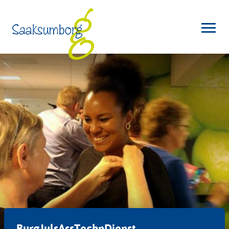
BurgJulsAssTechnDienst