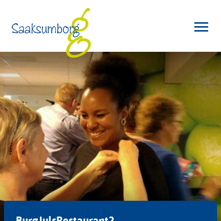
BurgJulsRestaurant2