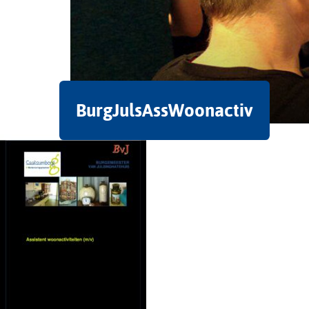
BurgJulsAssWoonactiv