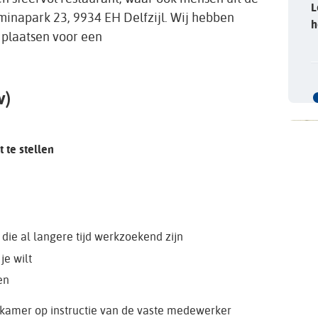
L
lminapark 23, 9934 EH Delfzijl. Wij hebben
h
 plaatsen voor een
v)
 te stellen
die al langere tijd werkzoekend zijn
je wilt
en
skamer op instructie van de vaste medewerker