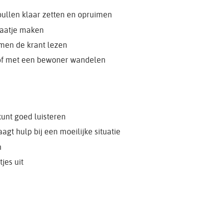
pullen klaar zetten en opruimen
raatje maken
men de krant lezen
of met een bewoner wandelen
unt goed luisteren
vraagt hulp bij een moeilijke situatie
n
jes uit