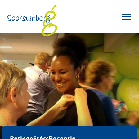
BetingeStAssReceptie