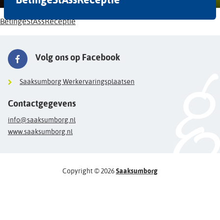
BetingeStAssReceptie
Volg ons op Facebook
Saaksumborg Werkervaringsplaatsen
Contactgegevens
info@saaksumborg.nl
www.saaksumborg.nl
Copyright © 2026
Saaksumborg